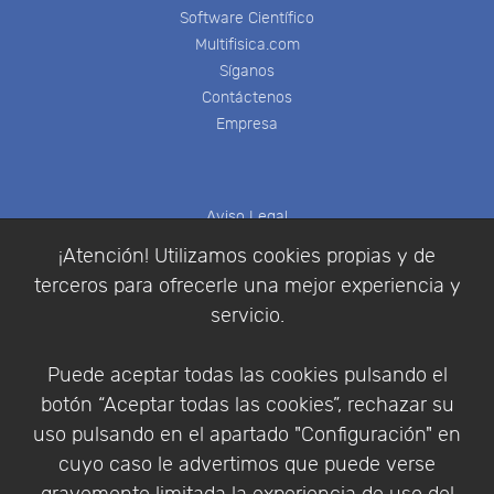
Software Científico
Multifisica.com
Síganos
Contáctenos
Empresa
Aviso Legal
Política de Cookies
¡Atención! Utilizamos cookies propias y de
Política de Privacidad
terceros para ofrecerle una mejor experiencia y
Condiciones de compra
servicio.
Identificarse
Registrarse
Puede aceptar todas las cookies pulsando el
botón “Aceptar todas las cookies”, rechazar su
uso pulsando en el apartado "Configuración" en
cuyo caso le advertimos que puede verse
Empresa
|
Aviso Legal
|
Política de Privacidad
|