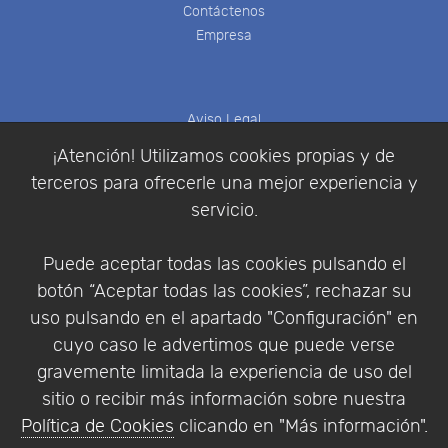
Contáctenos
Empresa
Aviso Legal
Política de Cookies
¡Atención! Utilizamos cookies propias y de
Política de Privacidad
terceros para ofrecerle una mejor experiencia y
Condiciones de compra
servicio.
Identificarse
Registrarse
Puede aceptar todas las cookies pulsando el
botón “Aceptar todas las cookies”, rechazar su
uso pulsando en el apartado "Configuración" en
cuyo caso le advertimos que puede verse
Empresa
|
Aviso Legal
|
Política de Privacidad
|
gravemente limitada la experiencia de uso del
Política de Cookies
sitio o recibir más información sobre nuestra
© Copyright 1994 - 2026. Addlink Software
Política de Cookies
clicando en "Más información".
Científico, S.L.