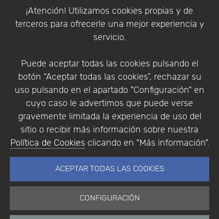
Política de Cookies
¡Atención! Utilizamos cookies propias y de
Política de Privacidad
terceros para ofrecerle una mejor experiencia y
Condiciones de compra
servicio.
Identificarse
Registrarse
Puede aceptar todas las cookies pulsando el
botón “Aceptar todas las cookies”, rechazar su
uso pulsando en el apartado "Configuración" en
cuyo caso le advertimos que puede verse
Empresa
|
Aviso Legal
|
Política de Privacidad
|
gravemente limitada la experiencia de uso del
Política de Cookies
sitio o recibir más información sobre nuestra
© Copyright 1994 - 2026. Addlink Software
Política de Cookies
clicando en "Más información".
Científico, S.L.
Distribuidor de soluciones software para España y
ACEPTAR TODAS LAS COOKIES
Portugal.
CONFIGURACIÓN