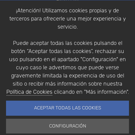
Política de Cookies
¡Atención! Utilizamos cookies propias y de
Política de Privacidad
terceros para ofrecerle una mejor experiencia y
Condiciones de compra
servicio.
Identificarse
Registrarse
Puede aceptar todas las cookies pulsando el
botón “Aceptar todas las cookies”, rechazar su
uso pulsando en el apartado "Configuración" en
cuyo caso le advertimos que puede verse
Empresa
|
Aviso Legal
|
Política de Privacidad
|
gravemente limitada la experiencia de uso del
Política de Cookies
sitio o recibir más información sobre nuestra
© Copyright 1994 - 2026. Addlink Software
Política de Cookies
clicando en "Más información".
Científico, S.L.
Distribuidor de soluciones software para España y
ACEPTAR TODAS LAS COOKIES
Portugal.
CONFIGURACIÓN