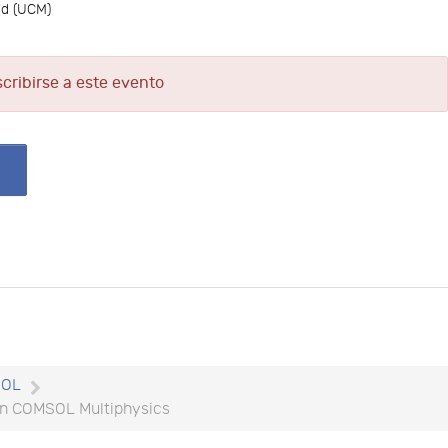
id (UCM)
scribirse a este evento
SOL
on COMSOL Multiphysics