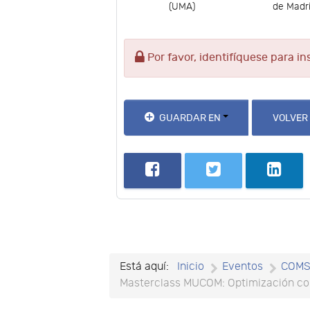
(UMA)
de Madr
Por favor, identifíquese para in
GUARDAR EN
VOLVER
Está aquí:
Inicio
Eventos
COM
Masterclass MUCOM: Optimización c