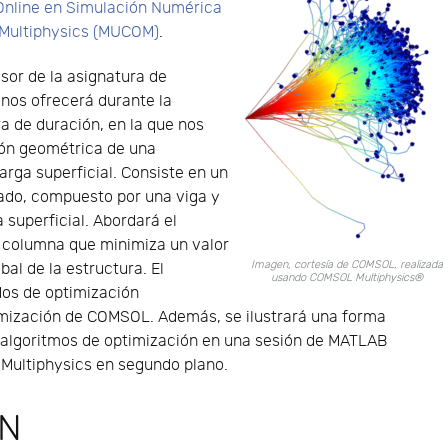
 Online en Simulación Numérica
 Multiphysics (MUCOM)
.
esor de la asignatura de
, nos ofrecerá durante la
a de duración, en la que nos
ión geométrica de una
arga superficial. Consiste en un
cado, compuesto por una viga y
superficial. Abordará el
a columna que minimiza un valor
Imagen, cortesía de COMSOL, realizada
al de la estructura. El
usando COMSOL Multiphysics®
os de optimización
mización de COMSOL. Además, se ilustrará una forma
za algoritmos de optimización en una sesión de MATLAB
Multiphysics en segundo plano.
ÓN