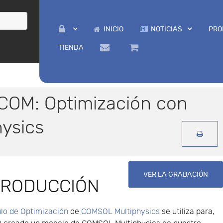
INICIO
NOTICIAS
PRO
TIENDA
COM: Optimización con
ysics
VER LA GRABACIÓN
TRODUCCIÓN
lo de Optimización
de
COMSOL Multiphysics
se utiliza para,