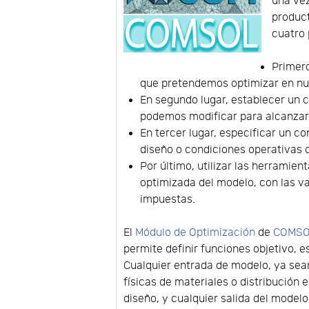
una ve
product
cuatro 
Primero
que pretendemos optimizar en nu
En segundo lugar, establecer un c
podemos modificar para alcanzar e
En tercer lugar, especificar un c
diseño o condiciones operativas 
Por último, utilizar las herramien
optimizada del modelo, con las va
impuestas.
El
Módulo de Optimización
de
COMSOL
permite definir funciones objetivo, e
Cualquier entrada de modelo, ya sea
físicas de materiales o distribución
diseño, y cualquier salida del modelo