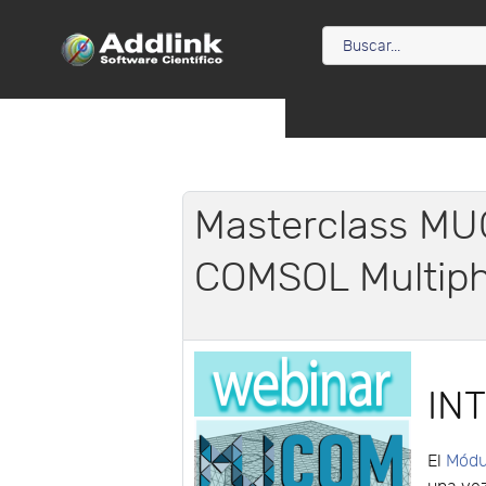
Masterclass MU
COMSOL Multiph
IN
El
Módu