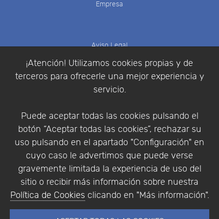
Empresa
Aviso Legal
Política de Cookies
¡Atención! Utilizamos cookies propias y de
Política de Privacidad
terceros para ofrecerle una mejor experiencia y
Condiciones de compra
servicio.
Identificarse
Registrarse
Puede aceptar todas las cookies pulsando el
botón “Aceptar todas las cookies”, rechazar su
uso pulsando en el apartado "Configuración" en
cuyo caso le advertimos que puede verse
Empresa
|
Aviso Legal
|
Política de Privacidad
|
gravemente limitada la experiencia de uso del
Política de Cookies
sitio o recibir más información sobre nuestra
© Copyright 1994 - 2026. Addlink Software
Política de Cookies
clicando en "Más información".
Científico, S.L.
Distribuidor de soluciones software para España y