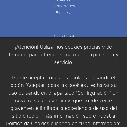
Contáctenos
Empresa
Aviso Legal
Política de Cookies
¡Atención! Utilizamos cookies propias y de
Política de Privacidad
terceros para ofrecerle una mejor experiencia y
Condiciones de compra
servicio.
Identificarse
Registrarse
Puede aceptar todas las cookies pulsando el
botón “Aceptar todas las cookies”, rechazar su
uso pulsando en el apartado "Configuración" en
cuyo caso le advertimos que puede verse
Empresa
|
Aviso Legal
|
Política de Privacidad
|
gravemente limitada la experiencia de uso del
Política de Cookies
sitio o recibir más información sobre nuestra
© Copyright 1994 - 2026. Addlink Software
Política de Cookies
clicando en "Más información".