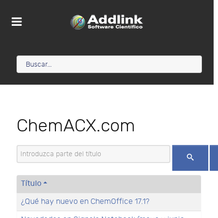
ChemACX.com
Introduzca parte del título
Título
¿Qué hay nuevo en ChemOffice 17.1?