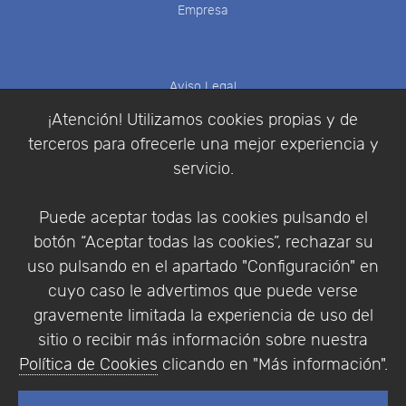
Empresa
Aviso Legal
Política de Cookies
¡Atención! Utilizamos cookies propias y de
Política de Privacidad
terceros para ofrecerle una mejor experiencia y
Condiciones de compra
servicio.
Identificarse
Registrarse
Puede aceptar todas las cookies pulsando el
botón “Aceptar todas las cookies”, rechazar su
uso pulsando en el apartado "Configuración" en
cuyo caso le advertimos que puede verse
Empresa
|
Aviso Legal
|
Política de Privacidad
|
gravemente limitada la experiencia de uso del
Política de Cookies
sitio o recibir más información sobre nuestra
© Copyright 1994 - 2026. Addlink Software
Política de Cookies
clicando en "Más información".
Científico, S.L.
Distribuidor de soluciones software para España y