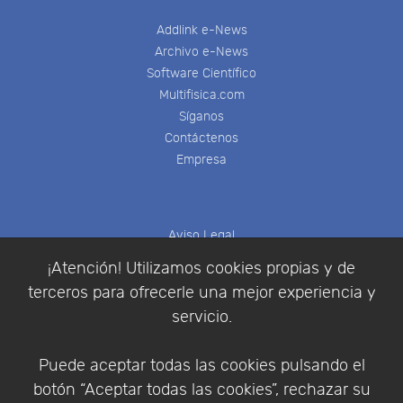
Addlink e-News
Archivo e-News
Software Científico
Multifisica.com
Síganos
Contáctenos
Empresa
Aviso Legal
Política de Cookies
¡Atención! Utilizamos cookies propias y de
Política de Privacidad
terceros para ofrecerle una mejor experiencia y
Condiciones de compra
servicio.
Identificarse
Registrarse
Puede aceptar todas las cookies pulsando el
botón “Aceptar todas las cookies”, rechazar su