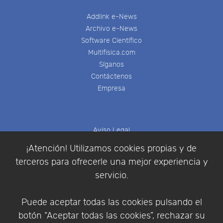
Addlink e-News
Archivo e-News
Software Científico
Multifisica.com
Síganos
Contáctenos
Empresa
Aviso Legal
Política de Cookies
¡Atención! Utilizamos cookies propias y de
Política de Privacidad
terceros para ofrecerle una mejor experiencia y
Condiciones de compra
servicio.
Identificarse
Registrarse
Puede aceptar todas las cookies pulsando el
botón “Aceptar todas las cookies”, rechazar su