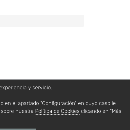
experiencia y servicio.
lítica de Privacidad
do en el apartado "Configuración" en cuyo caso le
Addlink Software
n sobre nuestra
Política de Cookies
clicando en "Más
s software para