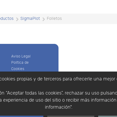
oductos
SigmaPlot
Folletos
Aviso Legal
Política de
Cookies
Política de
cookies propias y de terceros para ofrecerle una mejor 
Privacidad
Empresa
|
Aviso Legal
|
Po
Condiciones
|
Política de Cookies
n “Aceptar todas las cookies”, rechazar su uso pulsan
de compra
© Copyright 1994 - 2026. 
 experiencia de uso del sitio o recibir más informació
Identificarse
Científico, S.L.
Registrarse
información".
Distribuidor de solucione
España y Portugal.