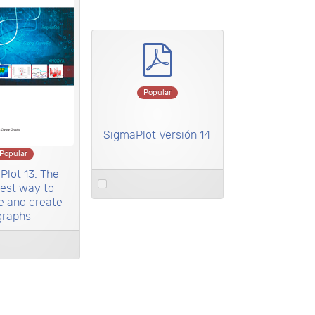
pdf
Popular
SigmaPlot Versión 14
Popular
Plot 13. The
Select
est way to
an
e and create
item
graphs