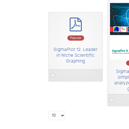
×
- - Folletos
pdf
Popular
SigmaPlot 12. Leader
in Niche Scientific
Graphing
Sigma
Select
simpl
an
analyz
item
Select
an
item
Select
the
number