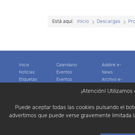
of
documents
per
Está aquí:
Inicio
Descargas
Pr
page
Inicio
Calendario
Addlink e-
Noticias
Eventos
News
Etiquetas
Eventos
Archivo e-
Productos
pasados
News
¡Atención! Utilizamos 
Soporte
Colaboradores
Software
Tienda
Encuestas
Científico
Puede aceptar todas las cookies pulsando el botó
Cesta
Descargas
Multifisica.com
advertimos que puede verse gravemente limitada la
Videos
Síganos
Contáctenos
Empresa