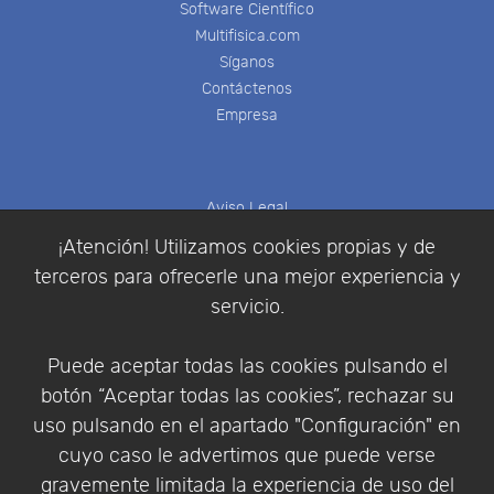
Software Científico
Multifisica.com
Síganos
Contáctenos
Empresa
Aviso Legal
Política de Cookies
¡Atención! Utilizamos cookies propias y de
Política de Privacidad
terceros para ofrecerle una mejor experiencia y
Condiciones de compra
servicio.
Identificarse
Registrarse
Puede aceptar todas las cookies pulsando el
botón “Aceptar todas las cookies”, rechazar su
uso pulsando en el apartado "Configuración" en
cuyo caso le advertimos que puede verse
Empresa
|
Aviso Legal
|
Política de Privacidad
|
gravemente limitada la experiencia de uso del