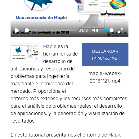
31:18
Play
Mute
Enter f
Maple
es la
DESCARGAR
herramienta de
(
MP4,
17.67 MB
)
desarrollo de
aplicaciones y resolución de
maple-webex-
problemas para ingeniería
20181127.mp4
más fiable e innovadora del
mercado. Proporciona el
entorno más extenso y los recursos más completos
para el análisis de problemas reales, el desarrollo
de aplicaciones, y la generación y visualización de
resultados.
En este tutorial presentamos el entorno de
Maple