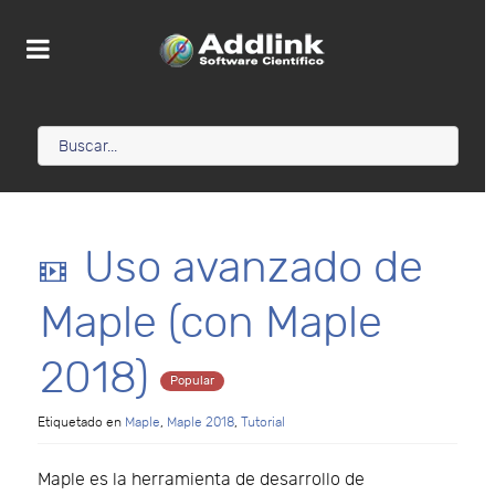
v
Uso avanzado de
i
Maple (con Maple
d
2018)
Popular
e
Etiquetado en
Maple
,
Maple 2018
,
Tutorial
o
Maple es la herramienta de desarrollo de