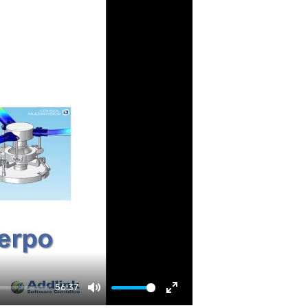
56:37
Mute
Enter fullscreen