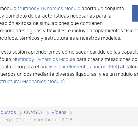
 módulo
Multibody Dynamics Module
aporta un conjunto
y completo de características necesarias para la
eación exitosa de simulaciones que contienen
mponentes rígidos y flexibles, e incluye acoplamientos físic
éctricos, térmicos y estructurales a nuestros modelos.
 esta sesión aprenderemos cómo sacar partido de las capac
ódulo
Multibody Dynamics Module
para crear simulaciones co
dulo incorpora el
análisis por elementos finitos (FEA)
al cálc
cuerpos unidos mediante diversas ligaduras, y es un módulo
Structural Mechanics Module
).
oductos
COMSOL
Vídeos
cuerpo (21 de noviembre de 2018)