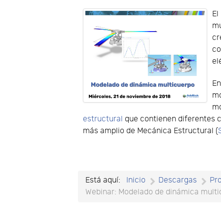
El
mu
cr
co
el
En
m
mó
estructural
que contienen diferentes 
más amplio de Mecánica Estructural (
Está aquí:
Inicio
Descargas
Pr
Webinar: Modelado de dinámica multi