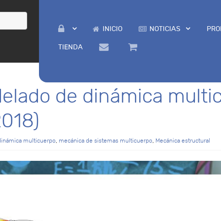
INICIO
NOTICIAS
PRO
TIENDA
elado de dinámica multic
2018)
dinámica multicuerpo
,
mecánica de sistemas multicuerpo
,
Mecánica estructural