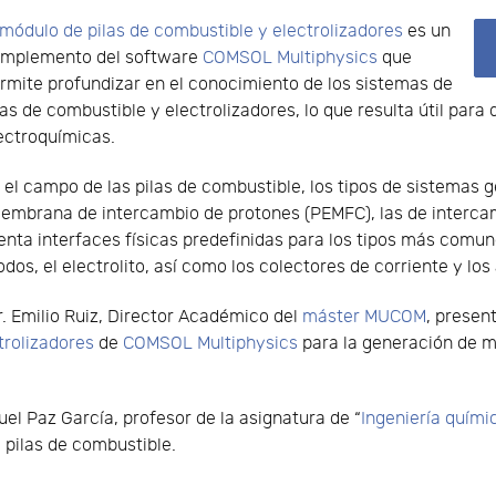
módulo de pilas de combustible y electrolizadores
es un
mplemento del software
COMSOL Multiphysics
que
rmite profundizar en el conocimiento de los sistemas de
las de combustible y electrolizadores, lo que resulta útil para 
ectroquímicas.
 el campo de las pilas de combustible, los tipos de sistemas
membrana de intercambio de protones (PEMFC), las de intercamb
nta interfaces físicas predefinidas para los tipos más comun
dos, el electrolito, así como los colectores de corriente y lo
Dr. Emilio Ruiz, Director Académico del
máster MUCOM
, presen
trolizadores
de
COMSOL Multiphysics
para la generación de mo
uel Paz García, profesor de la asignatura de “
Ingeniería quími
e pilas de combustible.