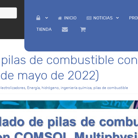
INICIO
NOTICIAS
PRO
TIENDA
 pilas de combustible c
5 de mayo de 2022)
electrolizadores
,
Energía
,
hidrógeno
,
ingeniería química
,
pilas de combustible