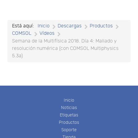
Está aquí:
Inicio
Descargas
Productos
COMSOL
Vídeos
Semana de la Multifísica 2018. Día 4: Mallado y
resolución numérica (con COMSOL Multiphysics
5.3a)
Inicio
Noticias
Etiquetas
Productos
Soporte
Tienda