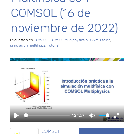
COMSOL (16 de
noviembre de 2022)
Etiquetado en
COMSOL
,
COMSOL Multiphysics 6.0
,
Simulación
,
simulación multifísica
,
Tutorial
1:24:59
Play
Mute
Enter f
COMSOL