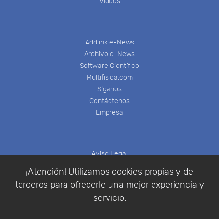
Videos
Addlink e-News
Archivo e-News
Software Científico
Multifisica.com
Síganos
Contáctenos
Empresa
Aviso Legal
Política de Cookies
¡Atención! Utilizamos cookies propias y de
Política de Privacidad
terceros para ofrecerle una mejor experiencia y
Condiciones de compra
servicio.
Identificarse
Registrarse