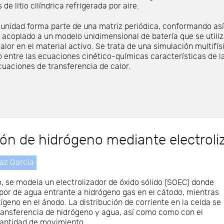
 de litio cilíndrica refrigerada por aire.
 unidad forma parte de una matriz periódica, conformando as
á acoplado a un modelo unidimensional de batería que se utili
alor en el material activo. Se trata de una simulación multifí
 entre las ecuaciones cinético-químicas características de l
 ecuaciones de transferencia de calor.
ón de hidrógeno mediante electroli
az García
, se modela un electrolizador de óxido sólido (SOEC) donde
por de agua entrante a hidrógeno gas en el cátodo, mientras
xígeno en el ánodo. La distribución de corriente en la celda se
transferencia de hidrógeno y agua, así como como con el
cantidad de movimiento.