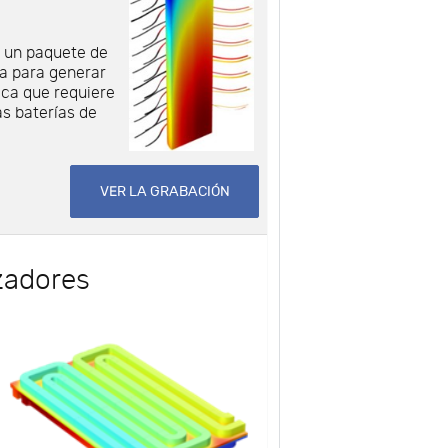
í un paquete de
za para generar
sica que requiere
as baterías de
VER LA GRABACIÓN
zadores