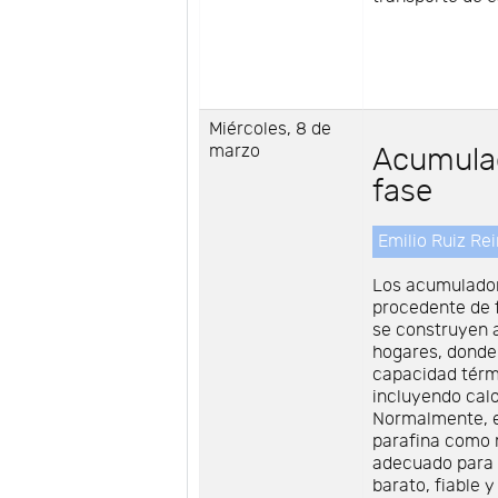
Miércoles, 8 de
marzo
Acumulad
fase
Emilio Ruiz Re
Los acumuladore
procedente de f
se construyen a
hogares, donde 
capacidad térm
incluyendo calo
Normalmente, e
parafina como m
adecuado para i
barato, fiable 