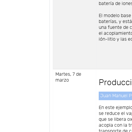
batería de iones
El modelo base
baterías, y est
una fuente de c
el acoplamiento
ión-litio y las
Martes, 7 de
marzo
Producci
Juan Manuel P
En este ejemplo
se reduce el va
que se libera o
acopla con la 
transporte de 