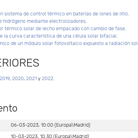
 sistema de control térmico en baterías de iones de litio
.
e hidrógeno mediante electrolizadores
.
r térmico solar de lecho empacado con cambio de fase
.
 la curva característica de una célula solar bifacial
.
rmico de un módulo solar fotovoltaico expuesto a radiación sol
ERIORES
2019
,
2020
,
2021
y
2022
.
ento
06-03-2023, 10:00 (Europa\Madrid)
10-03-2023, 10:30 (Europa\Madrid)