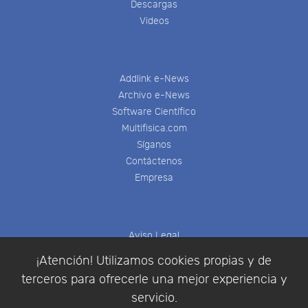
Descargas
Videos
Addlink e-News
Archivo e-News
Software Científico
Multifisica.com
Síganos
Contáctenos
Empresa
Aviso Legal
Política de Cookies
¡Atención! Utilizamos cookies propias y de
Política de Privacidad
terceros para ofrecerle una mejor experiencia y
Condiciones de compra
servicio.
Identificarse