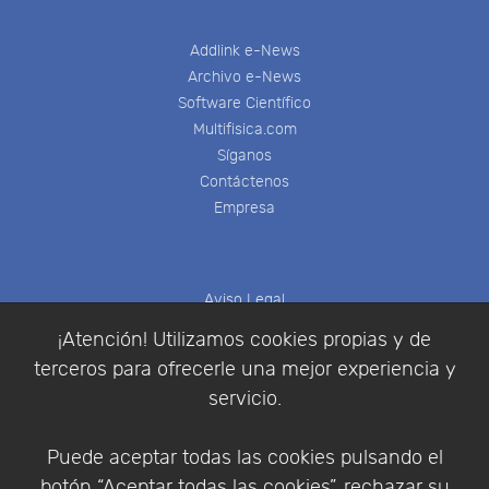
Addlink e-News
Archivo e-News
Software Científico
Multifisica.com
Síganos
Contáctenos
Empresa
Aviso Legal
Política de Cookies
¡Atención! Utilizamos cookies propias y de
Política de Privacidad
terceros para ofrecerle una mejor experiencia y
Condiciones de compra
servicio.
Identificarse
Registrarse
Puede aceptar todas las cookies pulsando el
botón “Aceptar todas las cookies”, rechazar su