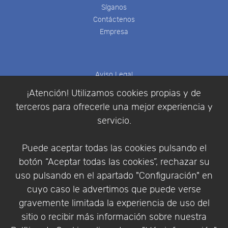
Síganos
Contáctenos
Empresa
Aviso Legal
Política de Cookies
¡Atención! Utilizamos cookies propias y de
Política de Privacidad
terceros para ofrecerle una mejor experiencia y
Condiciones de compra
servicio.
Identificarse
Registrarse
Puede aceptar todas las cookies pulsando el
botón “Aceptar todas las cookies”, rechazar su
uso pulsando en el apartado "Configuración" en
cuyo caso le advertimos que puede verse
Empresa
|
Aviso Legal
|
Política de Privacidad
|
gravemente limitada la experiencia de uso del
Política de Cookies
sitio o recibir más información sobre nuestra
© Copyright 1994 - 2026. Addlink Software