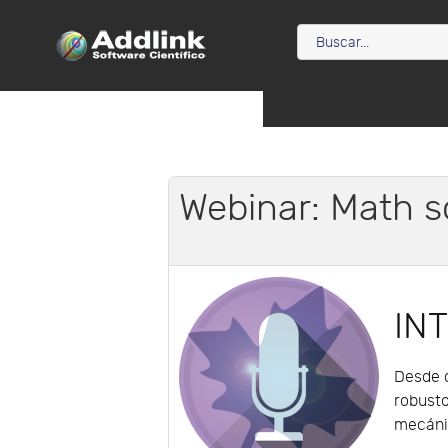
Webinar: Math s
IN
Desde c
robusto
mecáni