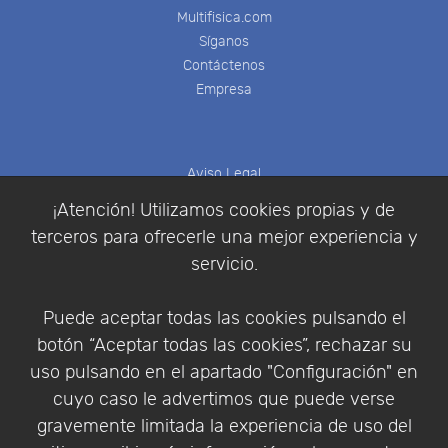
Multifisica.com
Síganos
Contáctenos
Empresa
Aviso Legal
Política de Cookies
¡Atención! Utilizamos cookies propias y de
Política de Privacidad
terceros para ofrecerle una mejor experiencia y
Condiciones de compra
servicio.
Identificarse
Registrarse
Puede aceptar todas las cookies pulsando el
botón “Aceptar todas las cookies”, rechazar su
uso pulsando en el apartado "Configuración" en
cuyo caso le advertimos que puede verse
Empresa
|
Aviso Legal
|
Política de Privacidad
|
gravemente limitada la experiencia de uso del
Política de Cookies