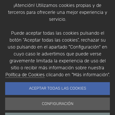
Política de Cookies
¡Atención! Utilizamos cookies propias y de
Política de Privacidad
terceros para ofrecerle una mejor experiencia y
Condiciones de compra
servicio.
Identificarse
Registrarse
Puede aceptar todas las cookies pulsando el
botón “Aceptar todas las cookies”, rechazar su
uso pulsando en el apartado "Configuración" en
cuyo caso le advertimos que puede verse
Empresa
|
Aviso Legal
|
Política de Privacidad
|
gravemente limitada la experiencia de uso del
Política de Cookies
sitio o recibir más información sobre nuestra
© Copyright 1994 - 2026. Addlink Software
Política de Cookies
clicando en "Más información".
Científico, S.L.
Distribuidor de soluciones software para España y
ACEPTAR TODAS LAS COOKIES
Portugal.
CONFIGURACIÓN