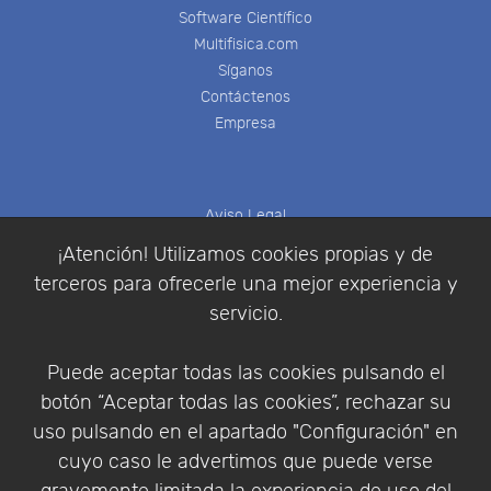
Software Científico
Multifisica.com
Síganos
Contáctenos
Empresa
Aviso Legal
Política de Cookies
¡Atención! Utilizamos cookies propias y de
Política de Privacidad
terceros para ofrecerle una mejor experiencia y
Condiciones de compra
servicio.
Identificarse
Registrarse
Puede aceptar todas las cookies pulsando el
botón “Aceptar todas las cookies”, rechazar su
uso pulsando en el apartado "Configuración" en
cuyo caso le advertimos que puede verse
Empresa
|
Aviso Legal
|
Política de Privacidad
|