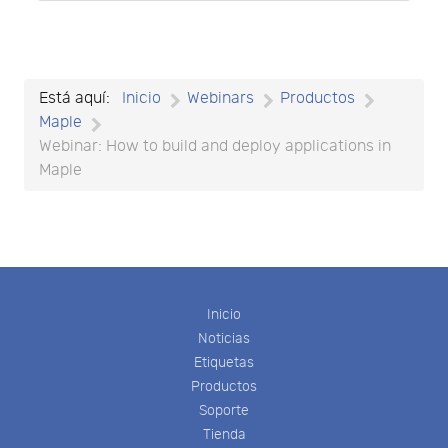
Está aquí:
Inicio
Webinars
Productos
Maple
Webinar: How to build and deploy applications in
Maple
Inicio
Noticias
Etiquetas
Productos
Soporte
Tienda