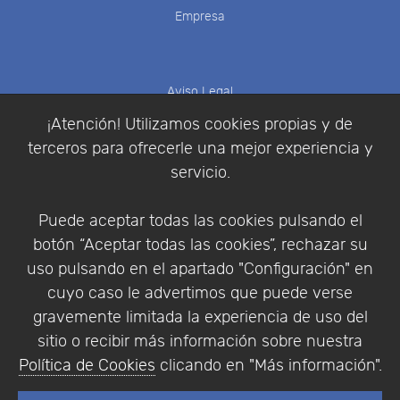
Empresa
Aviso Legal
Política de Cookies
¡Atención! Utilizamos cookies propias y de
Política de Privacidad
terceros para ofrecerle una mejor experiencia y
Condiciones de compra
servicio.
Identificarse
Registrarse
Puede aceptar todas las cookies pulsando el
botón “Aceptar todas las cookies”, rechazar su
uso pulsando en el apartado "Configuración" en
cuyo caso le advertimos que puede verse
Empresa
|
Aviso Legal
|
Política de Privacidad
|
gravemente limitada la experiencia de uso del
Política de Cookies
sitio o recibir más información sobre nuestra
© Copyright 1994 - 2026. Addlink Software
Política de Cookies
clicando en "Más información".
Científico, S.L.