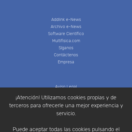
Addlink e-News
Archivo e-News
Software Científico
Multifisica.com
Síganos
Contáctenos
Empresa
Aviso Legal
Política de Cookies
¡Atención! Utilizamos cookies propias y de
Política de Privacidad
terceros para ofrecerle una mejor experiencia y
Condiciones de compra
servicio.
Identificarse
Registrarse
Puede aceptar todas las cookies pulsando el