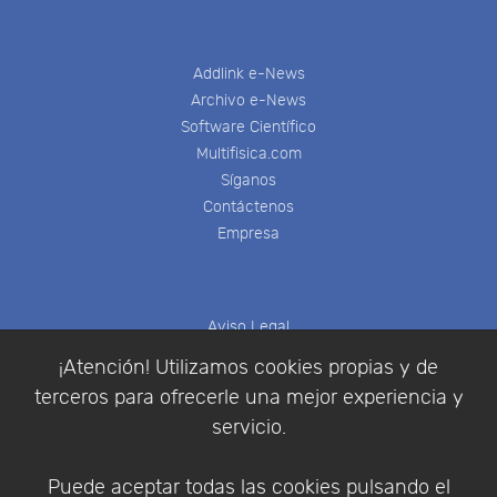
Addlink e-News
Archivo e-News
Software Científico
Multifisica.com
Síganos
Contáctenos
Empresa
Aviso Legal
Política de Cookies
¡Atención! Utilizamos cookies propias y de
Política de Privacidad
terceros para ofrecerle una mejor experiencia y
Condiciones de compra
servicio.
Identificarse
Registrarse
Puede aceptar todas las cookies pulsando el