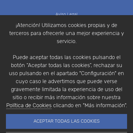
Aviso Legal
Política de Cookies
¡Atención! Utilizamos cookies propias y de
Política de Privacidad
terceros para ofrecerle una mejor experiencia y
Condiciones de compra
servicio.
Identificarse
Registrarse
Puede aceptar todas las cookies pulsando el
botón “Aceptar todas las cookies”, rechazar su
uso pulsando en el apartado "Configuración" en
cuyo caso le advertimos que puede verse
Empresa
|
Aviso Legal
|
Política de Privacidad
|
gravemente limitada la experiencia de uso del
Política de Cookies
sitio o recibir más información sobre nuestra
© Copyright 1994 - 2026. Addlink Software
Política de Cookies
clicando en "Más información".
Científico, S.L.
Distribuidor de soluciones software para España y
ACEPTAR TODAS LAS COOKIES
Portugal.