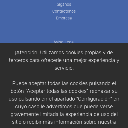
Síganos
Contáctenos
Empresa
Aviso Legal
Política de Cookies
¡Atención! Utilizamos cookies propias y de
Política de Privacidad
terceros para ofrecerle una mejor experiencia y
Condiciones de compra
servicio.
Identificarse
Registrarse
Puede aceptar todas las cookies pulsando el
botón “Aceptar todas las cookies”, rechazar su
uso pulsando en el apartado "Configuración" en
cuyo caso le advertimos que puede verse
Empresa
|
Aviso Legal
|
Política de Privacidad
|
gravemente limitada la experiencia de uso del
Política de Cookies
sitio o recibir más información sobre nuestra
© Copyright 1994 - 2026. Addlink Software