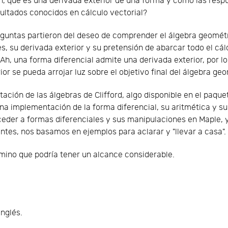
, qué es una derivada exterior de una forma y cómo las resp
ultados conocidos en cálculo vectorial?
guntas partieron del deseo de comprender el álgebra geométr
s, su derivada exterior y su pretensión de abarcar todo el cá
. Ah, una forma diferencial admite una derivada exterior, por l
ior se pueda arrojar luz sobre el objetivo final del álgebra ge
ación de las álgebras de Clifford, algo disponible en el paqu
 implementación de la forma diferencial, su aritmética y su d
der a formas diferenciales y sus manipulaciones en Maple, y
es, nos basamos en ejemplos para aclarar y "llevar a casa".
amino que podría tener un alcance considerable.
inglés.