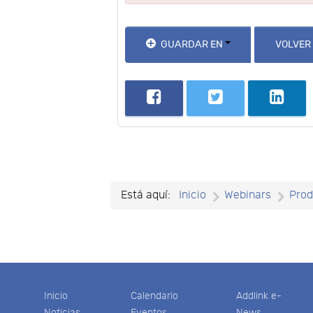
GUARDAR EN
VOLVER
Está aquí:
Inicio
Webinars
Prod
Inicio
Calendario
Addlink e-
Noticias
Eventos
News