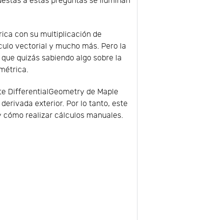
uestas a estas preguntas se iluminan
ica con su multiplicación de
lculo vectorial y mucho más. Pero la
o que quizás sabiendo algo sobre la
ométrica.
ete DifferentialGeometry de Maple
erivada exterior. Por lo tanto, este
 cómo realizar cálculos manuales.