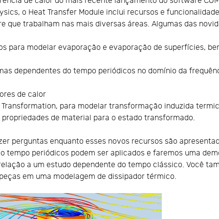
erência de calor do mais recente lançamento do software C
ysics, o Heat Transfer Module inclui recursos e funcionalidade
re que trabalham nas mais diversas áreas. Algumas das novid
os para modelar evaporação e evaporação de superfícies, be
emas dependentes do tempo periódicos no domínio da frequênc
ores de calor
 Transformation, para modelar transformação induzida termi
 propriedades de material para o estado transformado.
azer perguntas enquanto esses novos recursos são apresent
o tempo periódicos podem ser aplicados e faremos uma demo
relação a um estudo dependente do tempo clássico. Você ta
e peças em uma modelagem de dissipador térmico.