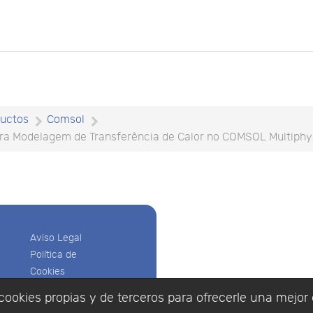
uctos
Comsol
a Modelagem de Transferência de Calor no COMSOL Multiphy
Aviso Legal
Política de
Cookies
Política de
cookies propias y de terceros para ofrecerle una mejor 
Privacidad