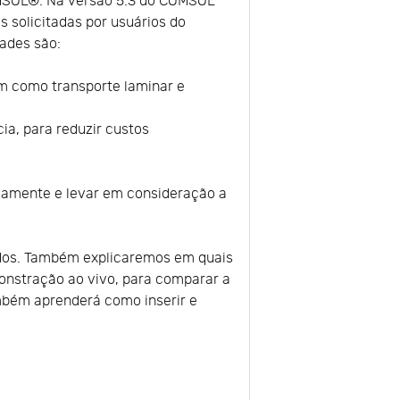
OMSOL®. Na versão 5.3 do COMSOL
s solicitadas por usuários do
ades são:
m como transporte laminar e
ia, para reduzir custos
camente e levar em consideração a
ados. Também explicaremos em quais
nstração ao vivo, para comparar a
mbém aprenderá como inserir e