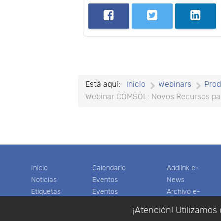
Está aquí:
Inicio
Webinars
Prod
Webinar COMSOL: Novos Recursos par
Inicio
Calendario
Addlink e-
Noticias
Eventos
News
Etiquetas
Eventos
Archivo e-
Productos
pasados
News
¡Atención! Utilizamos 
Soporte
Colaboradores
Software