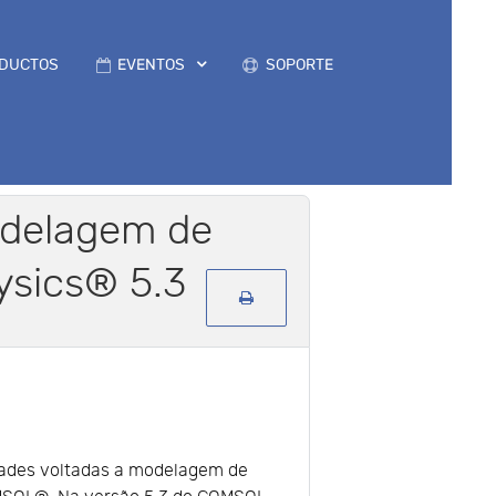
DUCTOS
EVENTOS
SOPORTE
odelagem de
ysics® 5.3
idades voltadas a modelagem de