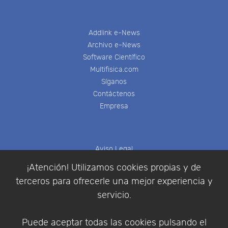
Addlink e-News
Archivo e-News
Software Científico
Multifisica.com
Síganos
Contáctenos
Empresa
Aviso Legal
Política de Cookies
¡Atención! Utilizamos cookies propias y de
Política de Privacidad
terceros para ofrecerle una mejor experiencia y
Condiciones de compra
servicio.
Identificarse
Registrarse
Puede aceptar todas las cookies pulsando el