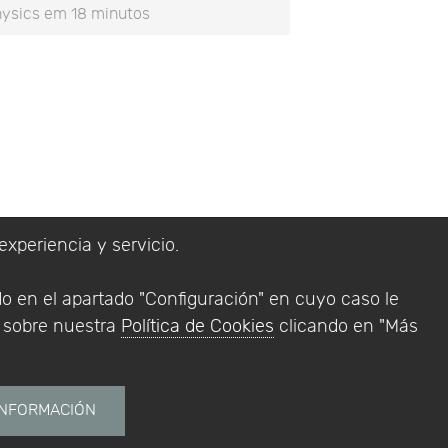
ysics em 18 minutos
experiencia y servicio.
lítica de Privacidad
do en el apartado "Configuración" en cuyo caso le
Addlink Software
n sobre nuestra
Política de Cookies
clicando en "Más
s software para
INFORMACIÓN