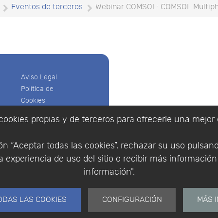
Eventos de terceros
Webinar COMSOL: COMSOL Multiph
Aviso Legal
Política de
Cookies
Política de
cookies propias y de terceros para ofrecerle una mejor 
Privacidad
Empresa
|
Aviso Legal
|
Po
Condiciones
|
Política de Cookies
n “Aceptar todas las cookies”, rechazar su uso pulsan
de compra
© Copyright 1994 - 2026. 
 experiencia de uso del sitio o recibir más informació
Identificarse
Científico, S.L.
Registrarse
información".
Distribuidor de solucione
España y Portugal.
ODAS LAS COOKIES
CONFIGURACIÓN
MÁS 