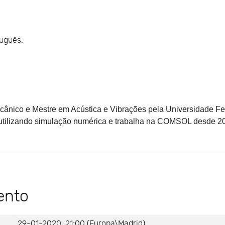
tuguês.
ânico e Mestre em Acústica e Vibrações pela Universidade Fed
tilizando simulação numérica e trabalha na COMSOL desde 2011
ento
29-01-2020, 21:00 (Europa\Madrid)