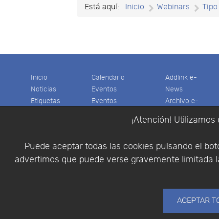
Está aquí:
Inicio
Webinars
Tipo
Inicio
Calendario
Addlink e-
Noticias
Eventos
News
Etiquetas
Eventos
Archivo e-
Productos
pasados
News
¡Atención! Utilizamos 
Soporte
Colaboradores
Software
Tienda
Encuestas
Científico
Puede aceptar todas las cookies pulsando el botó
Cesta
Descargas
Multifisica.com
advertimos que puede verse gravemente limitada la
Videos
Síganos
Contáctenos
Empresa
ACEPTAR T