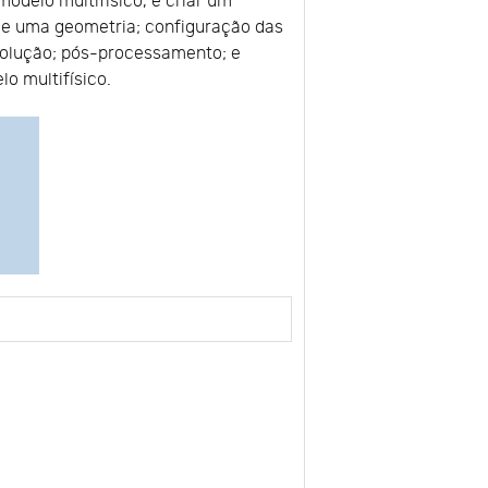
odelo multifísico, e criar um
de uma geometria; configuração das
 solução; pós-processamento; e
o multifísico.