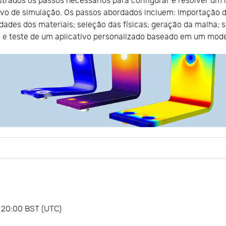
rados os passos necessários para configurar e resolver um m
tivo de simulação. Os passos abordados incluem: Importação 
dades dos materiais; seleção das físicas; geração da malha;
 e teste de um aplicativo personalizado baseado em um model
| 20:00 BST (UTC)