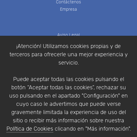
Contáctenos
Empresa
Aviso Legal
Política de Cookies
¡Atención! Utilizamos cookies propias y de
Política de Privacidad
terceros para ofrecerle una mejor experiencia y
Condiciones de compra
servicio.
Identificarse
Registrarse
Puede aceptar todas las cookies pulsando el
botón “Aceptar todas las cookies”, rechazar su
uso pulsando en el apartado "Configuración" en
cuyo caso le advertimos que puede verse
Empresa
|
Aviso Legal
|
Política de Privacidad
|
gravemente limitada la experiencia de uso del
Política de Cookies
sitio o recibir más información sobre nuestra
© Copyright 1994 - 2026. Addlink Software
Política de Cookies
clicando en "Más información".
Científico, S.L.