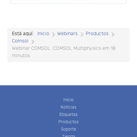
Está aquí:
Inicio
Webinars
Productos
Comsol
Webinar COMSOL: COMSOL Multiphysics em 18
minutos
Inicio
Noticias
Etiquetas
Productos
Soporte
Tienda