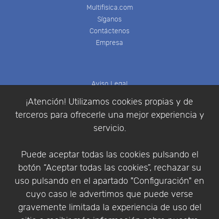
Multifisica.com
Síganos
Contáctenos
Empresa
Aviso Legal
Política de Cookies
¡Atención! Utilizamos cookies propias y de
Política de Privacidad
terceros para ofrecerle una mejor experiencia y
Condiciones de compra
servicio.
Identificarse
Registrarse
Puede aceptar todas las cookies pulsando el
botón “Aceptar todas las cookies”, rechazar su
uso pulsando en el apartado "Configuración" en
cuyo caso le advertimos que puede verse
Empresa
|
Aviso Legal
|
Política de Privacidad
|
gravemente limitada la experiencia de uso del
Política de Cookies