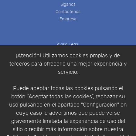
Síganos
Contáctenos
Empresa
Aviso Legal
Política de Cookies
¡Atención! Utilizamos cookies propias y de
Política de Privacidad
terceros para ofrecerle una mejor experiencia y
Condiciones de compra
servicio.
Identificarse
Registrarse
Puede aceptar todas las cookies pulsando el
botón “Aceptar todas las cookies”, rechazar su
uso pulsando en el apartado "Configuración" en
cuyo caso le advertimos que puede verse
Empresa
|
Aviso Legal
|
Política de Privacidad
|
gravemente limitada la experiencia de uso del
Política de Cookies
sitio o recibir más información sobre nuestra
© Copyright 1994 - 2026. Addlink Software