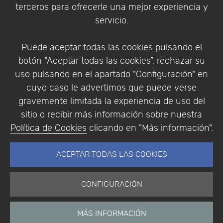
terceros para ofrecerle una mejor experiencia y
Condiciones de compra
servicio.
Identificarse
Registrarse
Puede aceptar todas las cookies pulsando el
botón “Aceptar todas las cookies”, rechazar su
uso pulsando en el apartado "Configuración" en
cuyo caso le advertimos que puede verse
Empresa
|
Aviso Legal
|
Política de Privacidad
|
gravemente limitada la experiencia de uso del
Política de Cookies
sitio o recibir más información sobre nuestra
© Copyright 1994 - 2026. Addlink Software
Política de Cookies
clicando en "Más información".
Científico, S.L.
Distribuidor de soluciones software para España y
ACEPTAR TODAS LAS COOKIES
Portugal.
CONFIGURACIÓN
MÁS INFORMACIÓN