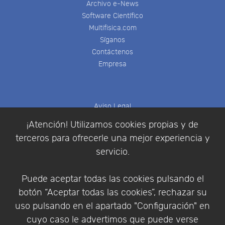
Archivo e-News
Software Científico
Multifisica.com
Síganos
Contáctenos
Empresa
Aviso Legal
Política de Cookies
¡Atención! Utilizamos cookies propias y de
Política de Privacidad
terceros para ofrecerle una mejor experiencia y
Condiciones de compra
servicio.
Identificarse
Registrarse
Puede aceptar todas las cookies pulsando el
botón “Aceptar todas las cookies”, rechazar su
uso pulsando en el apartado "Configuración" en
cuyo caso le advertimos que puede verse