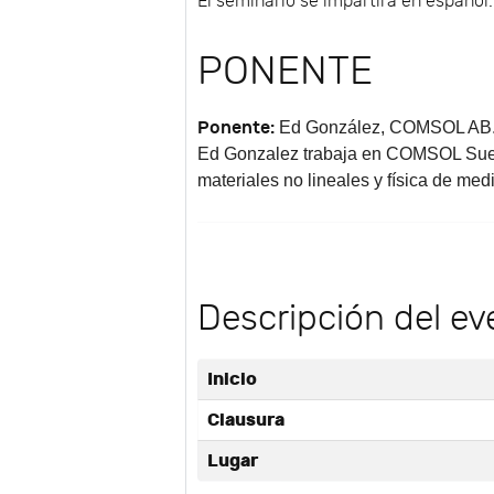
El seminario se impartirá en español.
PONENTE
Ponente:
Ed González
, COMSOL AB
Ed Gonzalez trabaja en COMSOL Sueci
materiales no lineales y física de me
Descripción del ev
Inicio
Clausura
Lugar