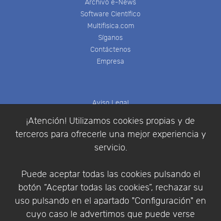
Archivo e-News
Software Científico
Multifisica.com
Síganos
Contáctenos
Empresa
Aviso Legal
Política de Cookies
¡Atención! Utilizamos cookies propias y de
Política de Privacidad
terceros para ofrecerle una mejor experiencia y
Condiciones de compra
servicio.
Identificarse
Registrarse
Puede aceptar todas las cookies pulsando el
botón “Aceptar todas las cookies”, rechazar su
uso pulsando en el apartado "Configuración" en
cuyo caso le advertimos que puede verse