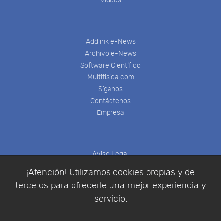
Videos
Addlink e-News
Archivo e-News
Software Científico
Multifisica.com
Síganos
Contáctenos
Empresa
Aviso Legal
Política de Cookies
¡Atención! Utilizamos cookies propias y de
Política de Privacidad
terceros para ofrecerle una mejor experiencia y
Condiciones de compra
servicio.
Identificarse
Registrarse