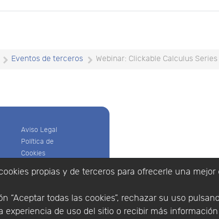
Eventos de terceros
Webinar: Clickable Calculus Series 
Aviso Legal
Política de
Cookies
Política de
cookies propias y de terceros para ofrecerle una mejor 
Privacidad
Empresa
|
Aviso Legal
|
Po
Condiciones
|
Política de Cookies
n “Aceptar todas las cookies”, rechazar su uso pulsan
de compra
© Copyright 1994 - 2026. 
 experiencia de uso del sitio o recibir más informació
Identificarse
Científico, S.L.