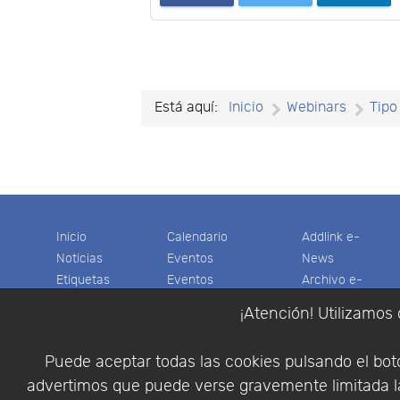
Está aquí:
Inicio
Webinars
Tipo
Inicio
Calendario
Addlink e-
Noticias
Eventos
News
Etiquetas
Eventos
Archivo e-
Productos
pasados
News
¡Atención! Utilizamos 
Soporte
Colaboradores
Software
Tienda
Encuestas
Científico
Puede aceptar todas las cookies pulsando el botó
Cesta
Descargas
Multifisica.com
advertimos que puede verse gravemente limitada la
Videos
Síganos