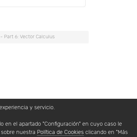
- Part 6: Vector Calculus
experiencia y servicio.
lítica de Privacidad
do en el apartado "Configuración" en cuyo caso le
Addlink Software
n sobre nuestra
Política de Cookies
clicando en "Más