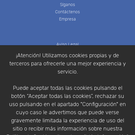
Síganos
Contáctenos
Empresa
Aviso Legal
Política de Cookies
¡Atención! Utilizamos cookies propias y de
Política de Privacidad
terceros para ofrecerle una mejor experiencia y
Condiciones de compra
servicio.
Identificarse
Registrarse
Puede aceptar todas las cookies pulsando el
botón “Aceptar todas las cookies”, rechazar su
uso pulsando en el apartado "Configuración" en
cuyo caso le advertimos que puede verse
Empresa
|
Aviso Legal
|
Política de Privacidad
|
gravemente limitada la experiencia de uso del
Política de Cookies
sitio o recibir más información sobre nuestra
© Copyright 1994 - 2026. Addlink Software