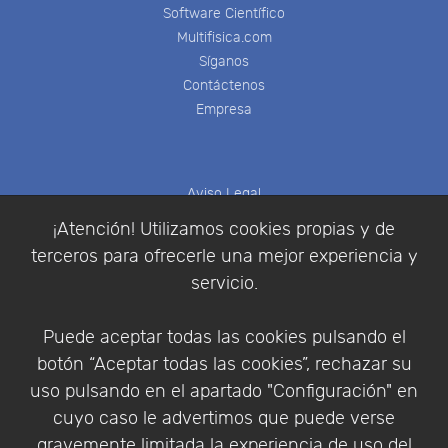
Software Científico
Multifisica.com
Síganos
Contáctenos
Empresa
Aviso Legal
Política de Cookies
¡Atención! Utilizamos cookies propias y de
Política de Privacidad
terceros para ofrecerle una mejor experiencia y
Condiciones de compra
servicio.
Identificarse
Registrarse
Puede aceptar todas las cookies pulsando el
botón “Aceptar todas las cookies”, rechazar su
uso pulsando en el apartado "Configuración" en
cuyo caso le advertimos que puede verse
Empresa
|
Aviso Legal
|
Política de Privacidad
|
gravemente limitada la experiencia de uso del