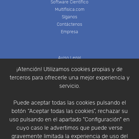
Software Científico
Multifisica.com
Síganos
Contáctenos
Empresa
Aviso Legal
Política de Cookies
¡Atención! Utilizamos cookies propias y de
Política de Privacidad
terceros para ofrecerle una mejor experiencia y
Condiciones de compra
servicio.
Identificarse
Registrarse
Puede aceptar todas las cookies pulsando el
botón “Aceptar todas las cookies”, rechazar su
uso pulsando en el apartado "Configuración" en
cuyo caso le advertimos que puede verse
Empresa
|
Aviso Legal
|
Política de Privacidad
|
gravemente limitada la experiencia de uso del