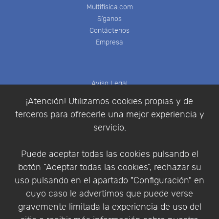
Multifisica.com
Síganos
Contáctenos
Empresa
Aviso Legal
Política de Cookies
¡Atención! Utilizamos cookies propias y de
Política de Privacidad
terceros para ofrecerle una mejor experiencia y
Condiciones de compra
servicio.
Identificarse
Registrarse
Puede aceptar todas las cookies pulsando el
botón “Aceptar todas las cookies”, rechazar su
uso pulsando en el apartado "Configuración" en
cuyo caso le advertimos que puede verse
Empresa
|
Aviso Legal
|
Política de Privacidad
|
gravemente limitada la experiencia de uso del
Política de Cookies