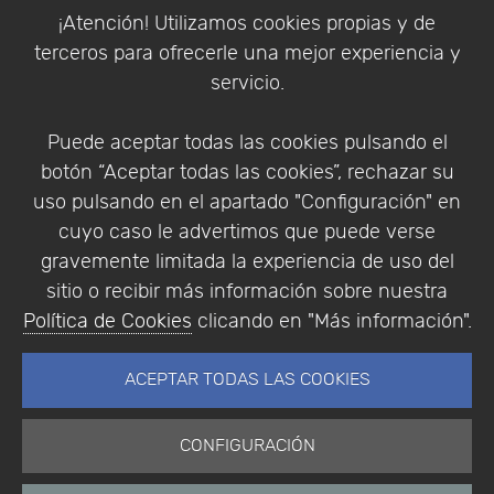
Política de Cookies
¡Atención! Utilizamos cookies propias y de
Política de Privacidad
terceros para ofrecerle una mejor experiencia y
Condiciones de compra
servicio.
Identificarse
Registrarse
Puede aceptar todas las cookies pulsando el
botón “Aceptar todas las cookies”, rechazar su
uso pulsando en el apartado "Configuración" en
cuyo caso le advertimos que puede verse
Empresa
|
Aviso Legal
|
Política de Privacidad
|
gravemente limitada la experiencia de uso del
Política de Cookies
sitio o recibir más información sobre nuestra
© Copyright 1994 - 2026. Addlink Software
Política de Cookies
clicando en "Más información".
Científico, S.L.
Distribuidor de soluciones software para España y
ACEPTAR TODAS LAS COOKIES
Portugal.
CONFIGURACIÓN