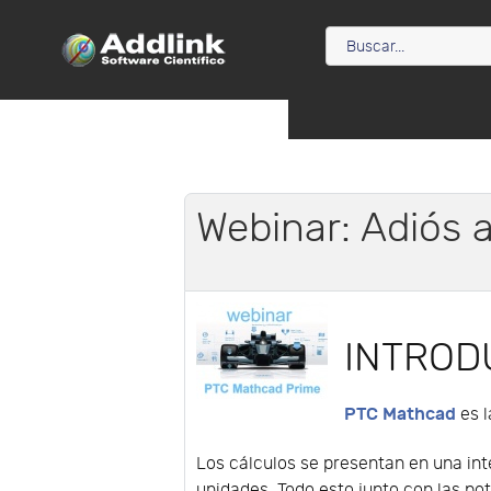
Webinar: Adiós a
INTROD
PTC Mathcad
es l
Los cálculos se presentan en una int
unidades. Todo esto junto con las po