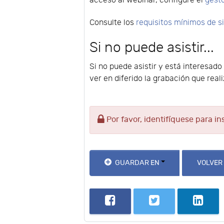
acceso al webinar, configure el
gest
Consulte los
requisitos mínimos de 
Si no puede asistir...
Si no puede asistir y está interesad
ver en diferido la grabación que rea
Por favor, identifíquese para in
GUARDAR EN
VOLVER