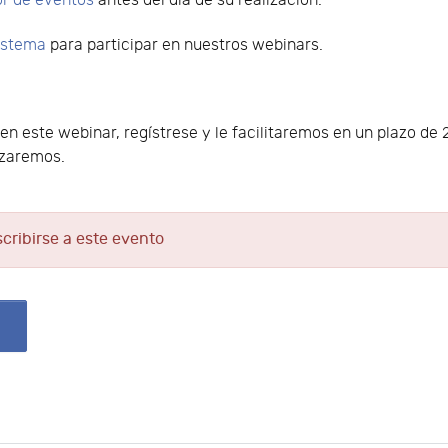
or de eventos
antes del día de su realización.
sistema
para participar en nuestros webinars.
o en este webinar, regístrese y le facilitaremos en un plazo d
lizaremos.
scribirse a este evento