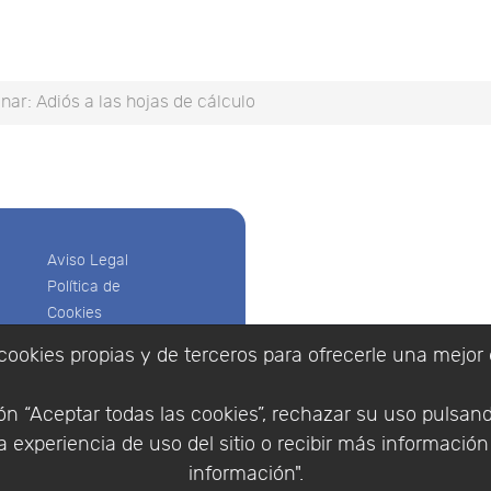
nar: Adiós a las hojas de cálculo
Aviso Legal
Política de
Cookies
Política de
cookies propias y de terceros para ofrecerle una mejor 
Privacidad
Empresa
|
Aviso Legal
|
Po
Condiciones
|
Política de Cookies
n “Aceptar todas las cookies”, rechazar su uso pulsan
de compra
© Copyright 1994 - 2026. 
 experiencia de uso del sitio o recibir más informació
Identificarse
Científico, S.L.
Registrarse
información".
Distribuidor de solucione