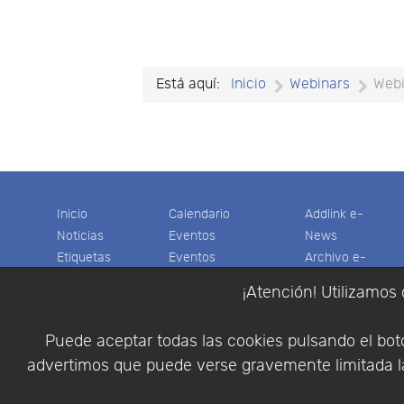
Está aquí:
Inicio
Webinars
Webi
Inicio
Calendario
Addlink e-
Noticias
Eventos
News
Etiquetas
Eventos
Archivo e-
Productos
pasados
News
¡Atención! Utilizamos 
Soporte
Colaboradores
Software
Tienda
Encuestas
Científico
Puede aceptar todas las cookies pulsando el botó
Cesta
Descargas
Multifisica.com
advertimos que puede verse gravemente limitada la
Videos
Síganos
Contáctenos