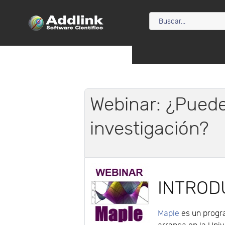
Webinar: ¿Pued
investigación?
INTROD
Maple
es un progr