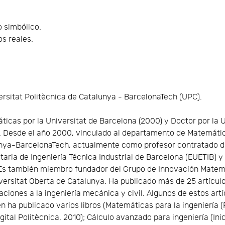
 simbólico.
os reales.
rsitat Politècnica de Catalunya - BarcelonaTech (UPC).
icas por la Universitat de Barcelona (2000) y Doctor por la 
 Desde el año 2000, vinculado al departamento de Matemática 
unya-BarcelonaTech, actualmente como profesor contratado d
itaria de Ingeniería Técnica Industrial de Barcelona (EUETIB) 
 Es también miembro fundador del Grupo de Innovación Matemá
versitat Oberta de Catalunya. Ha publicado más de 25 artículo
caciones a la ingeniería mecánica y civil. Algunos de estos ar
 ha publicado varios libros (Matemáticas para la ingeniería (P
ital Politècnica, 2010); Cálculo avanzado para ingeniería (Inici