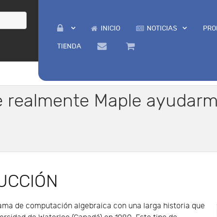
INICIO
NOTICIAS
PRO
TIENDA
e realmente Maple ayudarm
UCCIÓN
ama de computación algebraica con una larga historia que