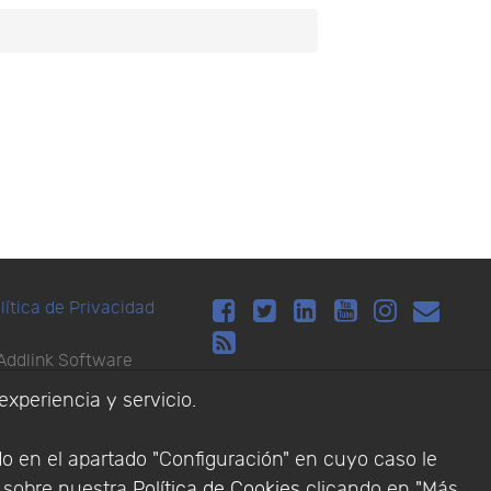
lítica de Privacidad
Addlink Software
experiencia y servicio.
s software para
do en el apartado "Configuración" en cuyo caso le
n sobre nuestra
Política de Cookies
clicando en "Más