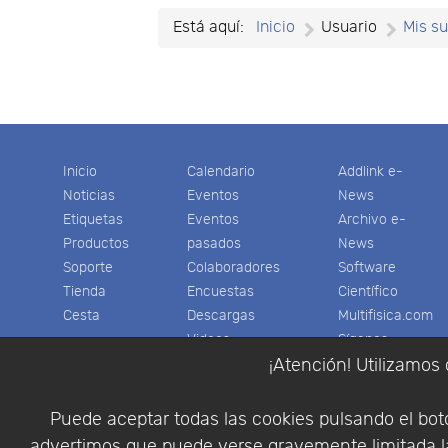
Está aquí:
Inicio
Usuario
Mis s
Inicio
Calendario
Addlink e-
Noticias
Eventos
News
Etiquetas
Eventos
Archivo e-
Productos
pasados
News
Soporte
Colaboradores
Software
Tienda
Encuestas
Científico
Cesta
Descargas
Multifisica.com
Videos
Síganos
Contáctenos
¡Atención! Utilizamos 
Empresa
Puede aceptar todas las cookies pulsando el botó
advertimos que puede verse gravemente limitada la