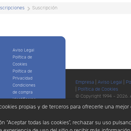
uscripciones
Suscripción
Aviso Legal
Política de
Cookies
Política de
Privacidad
Empresa
|
Aviso Legal
|
Po
Condiciones
|
Política de Cookies
de compra
© Copyright 1994 - 2026. 
Identificarse
Científico, S.L.
Registrarse
cookies propias y de terceros para ofrecerle una mejor 
Distribuidor de solucione
España y Portugal.
n “Aceptar todas las cookies”, rechazar su uso pulsan
 experiencia de uso del sitio o recibir más informació